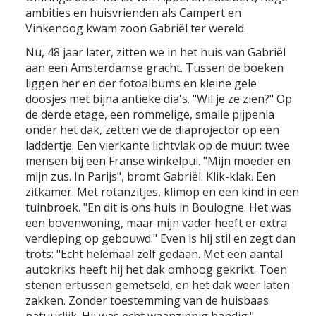
ambities en huisvrienden als Campert en
Vinkenoog kwam zoon Gabriël ter wereld.
INFO
Nu, 48 jaar later, zitten we in het huis van Gabriël
aan een Amsterdamse gracht. Tussen de boeken
liggen her en der fotoalbums en kleine gele
doosjes met bijna antieke dia's. "Wil je ze zien?" Op
de derde etage, een rommelige, smalle pijpenla
onder het dak, zetten we de diaprojector op een
laddertje. Een vierkante lichtvlak op de muur: twee
mensen bij een Franse winkelpui. "Mijn moeder en
mijn zus. In Parijs", bromt Gabriël. Klik-klak. Een
zitkamer. Met rotanzitjes, klimop en een kind in een
tuinbroek. "En dit is ons huis in Boulogne. Het was
een bovenwoning, maar mijn vader heeft er extra
verdieping op gebouwd." Even is hij stil en zegt dan
trots: "Echt helemaal zelf gedaan. Met een aantal
autokriks heeft hij het dak omhoog gekrikt. Toen
stenen ertussen gemetseld, en het dak weer laten
zakken. Zonder toestemming van de huisbaas