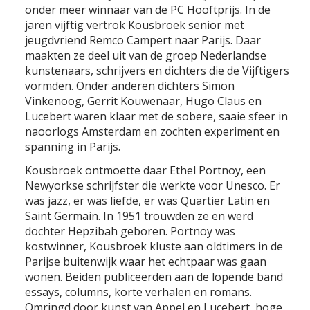
STRIPS
onder meer winnaar van de PC Hooftprijs. In de
jaren vijftig vertrok Kousbroek senior met
jeugdvriend Remco Campert naar Parijs. Daar
maakten ze deel uit van de groep Nederlandse
PODIUM
kunstenaars, schrijvers en dichters die de Vijftigers
vormden. Onder anderen dichters Simon
Vinkenoog, Gerrit Kouwenaar, Hugo Claus en
VRIJ WERK
Lucebert waren klaar met de sobere, saaie sfeer in
naoorlogs Amsterdam en zochten experiment en
spanning in Parijs.
VIDEO
Kousbroek ontmoette daar Ethel Portnoy, een
Newyorkse schrijfster die werkte voor Unesco. Er
was jazz, er was liefde, er was Quartier Latin en
ANI
Saint Germain. In 1951 trouwden ze en werd
dochter Hepzibah geboren. Portnoy was
kostwinner, Kousbroek kluste aan oldtimers in de
PUBLICATIES
Parijse buitenwijk waar het echtpaar was gaan
wonen. Beiden publiceerden aan de lopende band
essays, columns, korte verhalen en romans.
IN DE MEDIA
Omringd door kunst van Appel en Lucebert, hoge