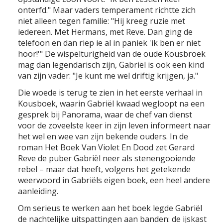
onterfd." Maar vaders temperament richtte zich
niet alleen tegen familie: "Hij kreeg ruzie met
iedereen. Met Hermans, met Reve. Dan ging de
telefoon en dan riep ie al in paniek 'ik ben er niet
hoor!'" De wispelturigheid van de oude Kousbroek
mag dan legendarisch zijn, Gabriël is ook een kind
van zijn vader: "Je kunt me wel driftig krijgen, ja."
Die woede is terug te zien in het eerste verhaal in
Kousboek, waarin Gabriël kwaad wegloopt na een
gesprek bij Panorama, waar de chef van dienst
voor de zoveelste keer in zijn leven informeert naar
het wel en wee van zijn bekende ouders. In de
roman Het Boek Van Violet En Dood zet Gerard
Reve de puber Gabriël neer als stenengooiende
rebel – maar dat heeft, volgens het getekende
weerwoord in Gabriëls eigen boek, een heel andere
aanleiding.
Om serieus te werken aan het boek legde Gabriël
de nachtelijke uitspattingen aan banden: de ijskast