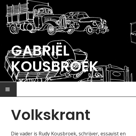
GABRIËL
KOUSBROEK
HOME
Volkskrant
ILLUSTRATIE
Die vader is Rudy Kousbroek, schrijver, essayist en