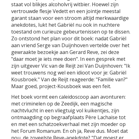
staat vol blikjes alcoholvrij witbier. Hoewel zijn
vertrouwde flesje Vedett en een jointje meestal
garant staan voor een stroom altijd merkwaardige
anekdotes, lukt het Gabriël nu ook in nuchtere
toestand om curieuze gebeurtenissen op te dissen.
Zo ontstond het plan voor dit boek: nadat Gabriël
aan vriend Serge van Duijnhoven vertelde over het
gewraakte bezoekje aan Gerard Reve, zei deze
"daar moet je iets mee doen". In een gesprek met
zijn uitgever Vic van de Reijt zei Van Duijnhoven: "Ik
weet trouwens nog wel een idioot voor je: Gabriël
Kousbroek." Van de Reijt reageerde: "Familie van?"
Maar goed, project-Kousboek was een feit.
Het boek vormt een caleidoscoop aan avonturen:
met criminelen op de Zeedijk, een magische
nachtvlucht in een vliegtuig vol kuikentjes, zijn
ontmaagding op begraafplaats Père Lachaise tot
en met een schatzoekverhaal met zijn moeder op
het Forum Romanum. En oh ja, Reve dus. Moet dat
nou, de zoveelste Reve-anekdote? "Dat moest er