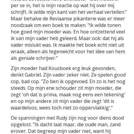
per se in, het is mijn reactie op wat hij over mij
schrijft. Ik wilde mijn kant van het verhaal vertellen."
Maar behalve de Reviaanse pikanterie was er meer
noodzaak om een boek te maken. "Ik wilde tonen
hoe goed mijn moeder was. En hoe ontzettend veel
ik van mijn vader heb geleerd. Maar ook: dat hij als
vader mislukt was. Ik maakte het boek echt niet uit
wraak, alleen als tegenwicht voor het idee van hem
als geniale schrijver."
Zijn moeder had Kousboek erg leuk gevonden,
denkt Gabriël. Zijn vader zeker niet. Ze spelen good
cop, bad cop. "Zo ben ik opgevoed. En zo is het nog
steeds. Op mijn ene schouder zit mijn moeder, die
zegt 'oh dat is prima, maak nog eens een tekening'
en op mijn andere zit mijn vader die zegt 'dit is
waardeloos, wees toch niet zo oppervlakkig'."
De spanningen met Rudy zijn nog voor diens dood
opgelost. "Ik dacht laat maar, die oude man, zand
erover. Dat begreep mijn vader niet, want hij