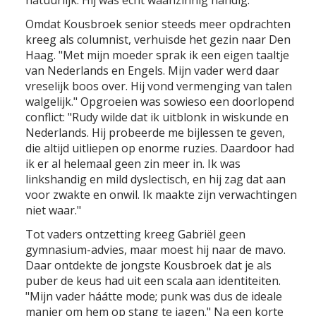
natuurlijk. Hij was echt waanzinnig handig."
Omdat Kousbroek senior steeds meer opdrachten
kreeg als columnist, verhuisde het gezin naar Den
Haag. "Met mijn moeder sprak ik een eigen taaltje
van Nederlands en Engels. Mijn vader werd daar
vreselijk boos over. Hij vond vermenging van talen
walgelijk." Opgroeien was sowieso een doorlopend
conflict: "Rudy wilde dat ik uitblonk in wiskunde en
Nederlands. Hij probeerde me bijlessen te geven,
die altijd uitliepen op enorme ruzies. Daardoor had
ik er al helemaal geen zin meer in. Ik was
linkshandig en mild dyslectisch, en hij zag dat aan
voor zwakte en onwil. Ik maakte zijn verwachtingen
niet waar."
Tot vaders ontzetting kreeg Gabriël geen
gymnasium-advies, maar moest hij naar de mavo.
Daar ontdekte de jongste Kousbroek dat je als
puber de keus had uit een scala aan identiteiten.
"Mijn vader háátte mode; punk was dus de ideale
manier om hem op stang te jagen." Na een korte