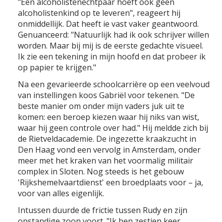
"Een alcoholistenechtpaar hoeft ook geen
alcoholistenkind op te leveren", reageert hij
onmiddellijk. Dat heeft ie vast vaker geantwoord.
Genuanceerd: "Natuurlijk had ik ook schrijver willen
worden. Maar bij mij is de eerste gedachte visueel.
Ik zie een tekening in mijn hoofd en dat probeer ik
op papier te krijgen."
Na een gevarieerde schoolcarrière op een veelvoud
van instellingen koos Gabriël voor tekenen. "De
beste manier om onder mijn vaders juk uit te
komen: een beroep kiezen waar hij niks van wist,
waar hij geen controle over had." Hij meldde zich bij
de Rietveldacademie. De ingezette kraakzucht in
Den Haag vond een vervolg in Amsterdam, onder
meer met het kraken van het voormalig militair
complex in Sloten. Nog steeds is het gebouw
'Rijkshemelvaartdienst' een broedplaats voor – ja,
voor van alles eigenlijk.
Intussen duurde de frictie tussen Rudy en zijn
opstandige zoon voort. "Ik ben zestien keer