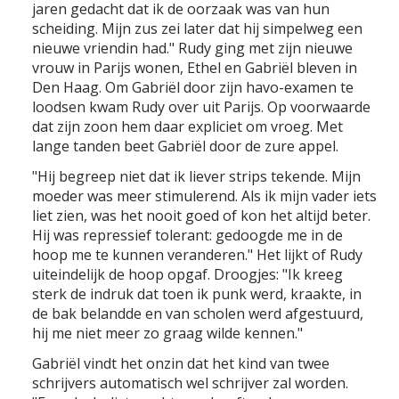
jaren gedacht dat ik de oorzaak was van hun
scheiding. Mijn zus zei later dat hij simpelweg een
nieuwe vriendin had." Rudy ging met zijn nieuwe
vrouw in Parijs wonen, Ethel en Gabriël bleven in
Den Haag. Om Gabriël door zijn havo-examen te
loodsen kwam Rudy over uit Parijs. Op voorwaarde
dat zijn zoon hem daar expliciet om vroeg. Met
lange tanden beet Gabriël door de zure appel.
"Hij begreep niet dat ik liever strips tekende. Mijn
moeder was meer stimulerend. Als ik mijn vader iets
liet zien, was het nooit goed of kon het altijd beter.
Hij was repressief tolerant: gedoogde me in de
hoop me te kunnen veranderen." Het lijkt of Rudy
uiteindelijk de hoop opgaf. Droogjes: "Ik kreeg
sterk de indruk dat toen ik punk werd, kraakte, in
de bak belandde en van scholen werd afgestuurd,
hij me niet meer zo graag wilde kennen."
Gabriël vindt het onzin dat het kind van twee
schrijvers automatisch wel schrijver zal worden.